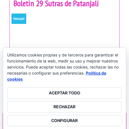
Boletin 29 Sutras de Patanjali
Patanjali
Utilizamos cookies propias y de terceros para garantizar el
funcionamiento de la web, medir su uso y mejorar nuestros
servicios. Puede aceptar todas las cookies, rechazar las no
necesarias o configurar sus preferencias.
Política de
P
cookies
← Previous
1
2
o
ACEPTAR TODO
s
t
RECHAZAR
s
CONFIGURAR
Sanatana Dharma - Yoga con Dharma
n