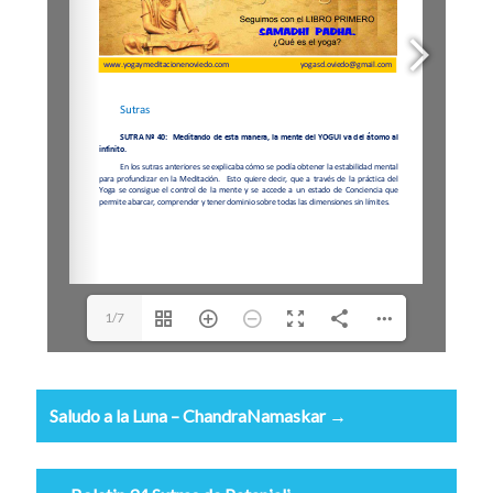
1/7
Saludo a la Luna – ChandraNamaskar →